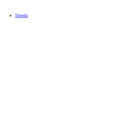
Ir
al
Tienda
contenido