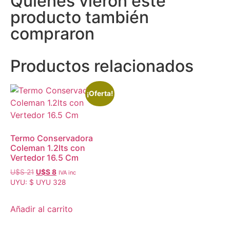
Quienes vieron este
producto también
compraron
Productos relacionados
¡Oferta!
Termo Conservadora
Coleman 1.2lts con
Vertedor 16.5 Cm
U$S
21
U$S
8
IVA inc
UYU
:
$ UYU 328
Añadir al carrito