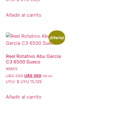
Añadir al carrito
¡Oferta!
Reel Rotativo Abu Garcia
C3 6500 Sueco
Valorado con
U$S
399
U$S
369
IVA inc
5.00
UYU
:
$ UYU 15,129
de 5
Añadir al carrito