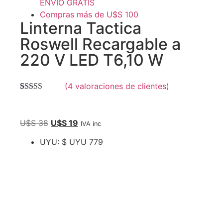
ENVIO GRATIS
Compras más de U$S 100
Linterna Tactica
Roswell Recargable a
220 V LED T6,10 W
(
4
valoraciones de clientes)
Valorado con
4
5.00
de 5 en
base a
valoraciones
U$S
38
U$S
19
IVA inc
de clientes
UYU
:
$ UYU 779