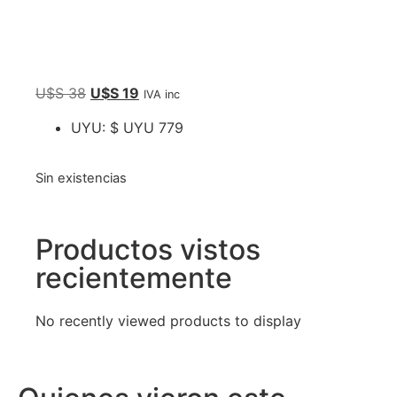
U$S
38
U$S
19
IVA inc
UYU
:
$ UYU 779
Sin existencias
Productos vistos
recientemente
No recently viewed products to display