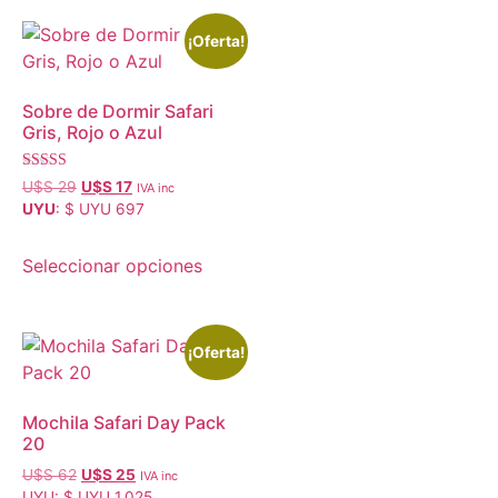
¡Oferta!
Sobre de Dormir Safari
Gris, Rojo o Azul
Valorado con
U$S
29
U$S
17
IVA inc
5.00
UYU
:
$ UYU 697
de 5
Seleccionar opciones
¡Oferta!
Mochila Safari Day Pack
20
U$S
62
U$S
25
IVA inc
UYU
:
$ UYU 1,025