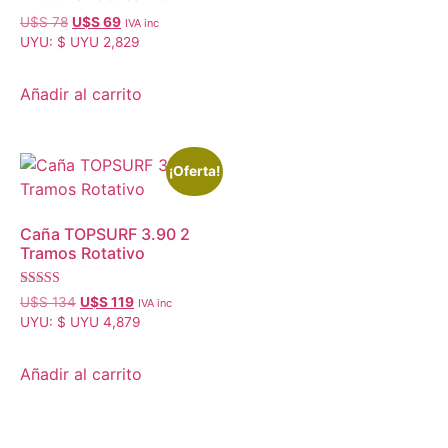
U$S
78
U$S
69
IVA inc
UYU
:
$ UYU 2,829
Añadir al carrito
¡Oferta!
Caña TOPSURF 3.90 2
Tramos Rotativo
Valorado con
U$S
134
U$S
119
IVA inc
5.00
UYU
:
$ UYU 4,879
de 5
Añadir al carrito