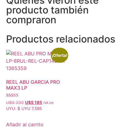
Quienes vieron este
producto también
compraron
Productos relacionados
¡Oferta!
REEL ABU GARCIA PRO
MAX3 LP
Valorado con
U$S
230
U$S
185
IVA inc
5.00
UYU
:
$ UYU 7,585
de 5
Añadir al carrito