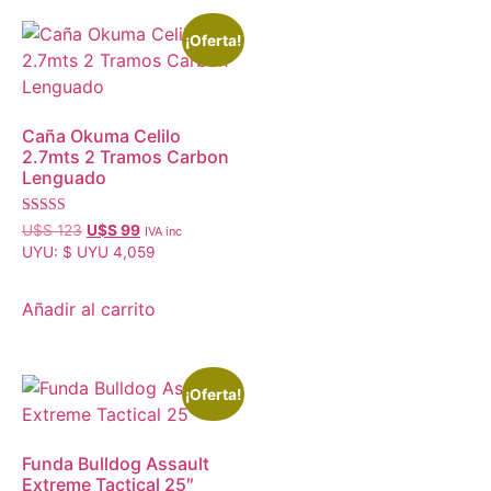
¡Oferta!
Caña Okuma Celilo
2.7mts 2 Tramos Carbon
Lenguado
Valorado con
U$S
123
U$S
99
IVA inc
5.00
UYU
:
$ UYU 4,059
de 5
Añadir al carrito
¡Oferta!
Funda Bulldog Assault
Extreme Tactical 25″