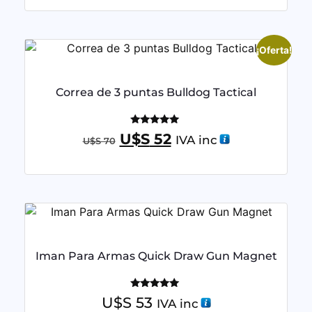
¡Oferta!
Correa de 3 puntas Bulldog Tactical
Valorado
U$S
52
IVA inc
U$S
70
con
5.00
de 5
Iman Para Armas Quick Draw Gun Magnet
Valorado
U$S
53
IVA inc
con