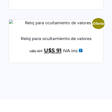
5.00
de 5
¡Oferta!
Reloj para ocultamiento de valores
U$S
91
IVA inc
U$S
107