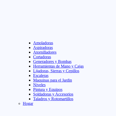
Amoladoras
Aspiradoras
Atornilladores
Cortadoras
Generadores y Bombas
Herramientas de Mano y Cajas
Lijadoras, Sierras y Cepillos
Escaleras
Maquinas para el Jardin
Niveles
Pintura y Equipos
Soldadoras y Accesorios
Taladros y Rotomartillos
Hogar