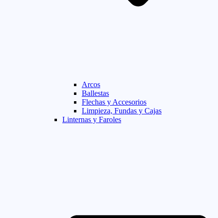
Arcos
Ballestas
Flechas y Accesorios
Limpieza, Fundas y Cajas
Linternas y Faroles