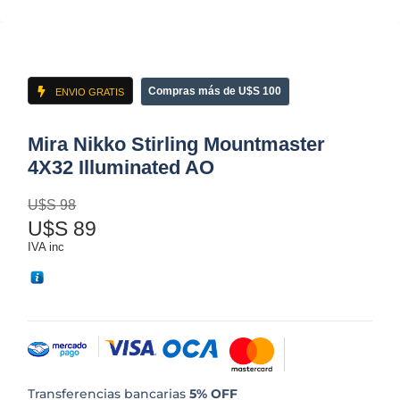
Compras más de U$S 100
ENVIO GRATIS
Mira Nikko Stirling Mountmaster
4X32 Illuminated AO
U$S
98
U$S
89
IVA inc
Transferencias bancarias
5% OFF