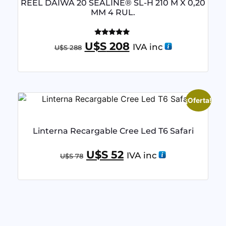
REEL DAIWA 20 SEALINE® SL-H 210 M X 0,20
MM 4 RUL.
Valorado
U$S
208
IVA inc
U$S
288
con
4.95
de 5
¡Oferta!
Linterna Recargable Cree Led T6 Safari
U$S
52
IVA inc
U$S
78