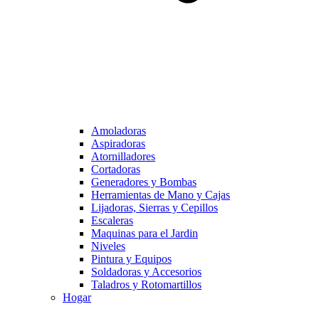
Amoladoras
Aspiradoras
Atornilladores
Cortadoras
Generadores y Bombas
Herramientas de Mano y Cajas
Lijadoras, Sierras y Cepillos
Escaleras
Maquinas para el Jardin
Niveles
Pintura y Equipos
Soldadoras y Accesorios
Taladros y Rotomartillos
Hogar