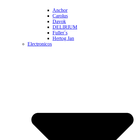
Anchor
Carolus
Davok
DELIRIUM
Fuller´s
Hertog Jan
Electronicos