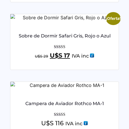
¡Oferta!
Sobre de Dormir Safari Gris, Rojo o Azul
Valorado con
U$S
17
IVA inc
U$S
29
5.00
de 5
Campera de Aviador Rothco MA-1
Valorado con
U$S
116
IVA inc
5.00
de 5