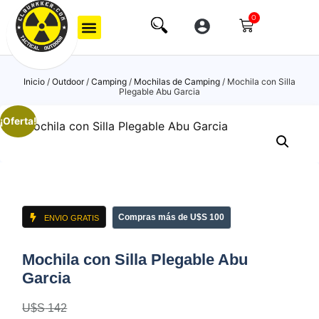
0
Inicio
/
Outdoor
/
Camping
/
Mochilas de Camping
/ Mochila con Silla
Plegable Abu Garcia
¡Oferta!
Compras más de U$S 100
ENVIO GRATIS
Mochila con Silla Plegable Abu
Garcia
U$S
142