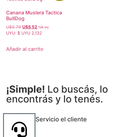
Canana Muslera Tactica
BullDog
U$S
79
U$S
52
IVA inc
UYU
:
$ UYU 2,132
Añadir al carrito
¡Simple!
Lo buscás, lo
encontrás y lo tenés.
Servicio el cliente