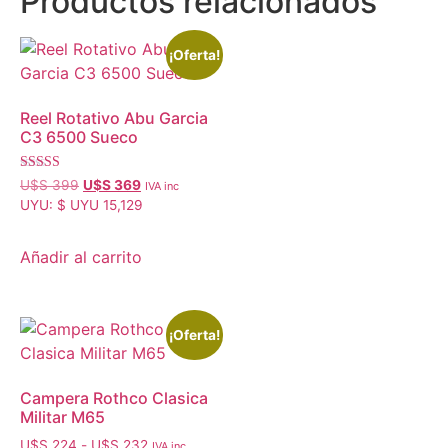
Productos relacionados
¡Oferta!
Reel Rotativo Abu Garcia
C3 6500 Sueco
Valorado con
U$S
399
U$S
369
IVA inc
5.00
UYU
:
$ UYU 15,129
de 5
Añadir al carrito
¡Oferta!
Campera Rothco Clasica
Militar M65
U$S
224
-
U$S
232
IVA inc