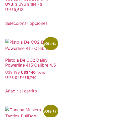
UYU
:
$ UYU 9,184
-
$
UYU 9,512
Seleccionar opciones
¡Oferta!
Pistola De CO2 Daisy
Powerline 415 Calibre 4.5
U$S
199
U$S
140
IVA inc
UYU
:
$ UYU 5,740
Añadir al carrito
¡Oferta!