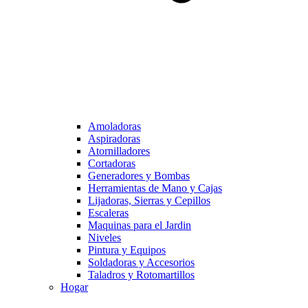
Amoladoras
Aspiradoras
Atornilladores
Cortadoras
Generadores y Bombas
Herramientas de Mano y Cajas
Lijadoras, Sierras y Cepillos
Escaleras
Maquinas para el Jardin
Niveles
Pintura y Equipos
Soldadoras y Accesorios
Taladros y Rotomartillos
Hogar