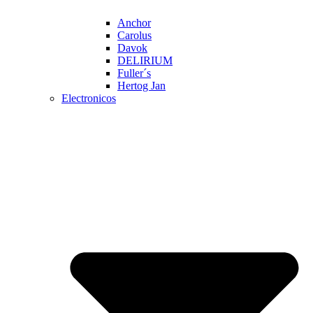
Anchor
Carolus
Davok
DELIRIUM
Fuller´s
Hertog Jan
Electronicos