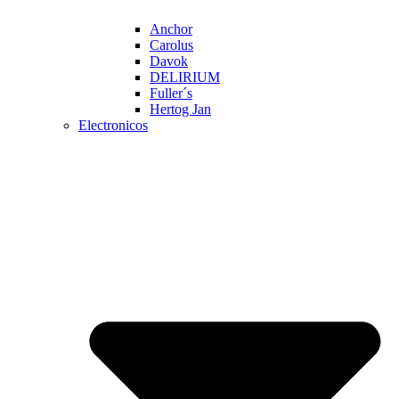
Anchor
Carolus
Davok
DELIRIUM
Fuller´s
Hertog Jan
Electronicos