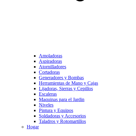
Amoladoras
Aspiradoras
Atornilladores
Cortadoras
Generadores y Bombas
Herramientas de Mano y Cajas
Lijadoras, Sierras y Cepillos
Escaleras
Maquinas para el Jardin
Niveles
Pintura y Equipos
Soldadoras y Accesorios
Taladros y Rotomartillos
Hogar