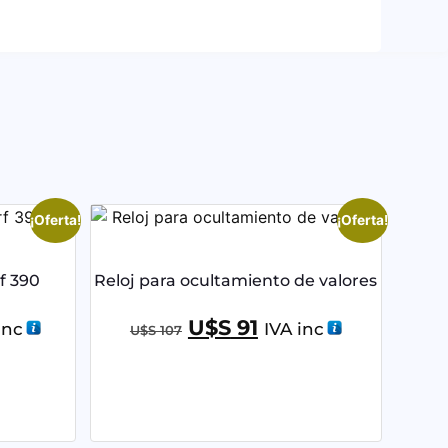
¡Oferta!
¡Oferta!
f 390
Reloj para ocultamiento de valores
U$S
91
inc
IVA inc
U$S
107