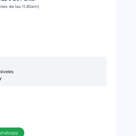
tes de las 11.30am)
Niveles
y
 whatsapp