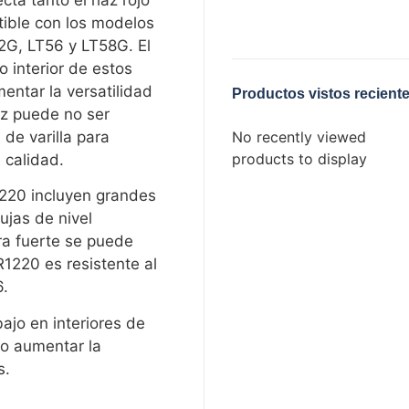
cta tanto el haz rojo
tible con los modelos
2G, LT56 y LT58G. El
o interior de estos
entar la versatilidad
Productos vistos recient
haz puede no ser
No recently viewed
 de varilla para
products to display
e calidad.
1220 incluyen grandes
ujas de nivel
ora fuerte se puede
R1220 es resistente al
6.
ajo en interiores de
mo aumentar la
s.