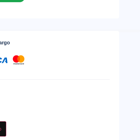
cargo
o