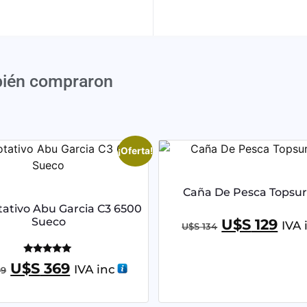
bién compraron
¡Oferta!
Caña De Pesca Topsur
tativo Abu Garcia C3 6500
Sueco
U$S
129
IVA 
U$S
134
Valorado
U$S
369
IVA inc
9
con
5.00
de 5