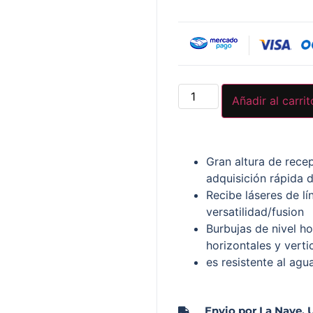
Añadir al carrit
Gran altura de rece
adquisición rápida 
Recibe láseres de lí
versatilidad/fusion
Burbujas de nivel ho
horizontales y verti
es resistente al agu
Envio por La Nave, 