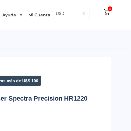
0
USD
Ayuda
Mi Cuenta
as más de U$S 100
ser Spectra Precision HR1220