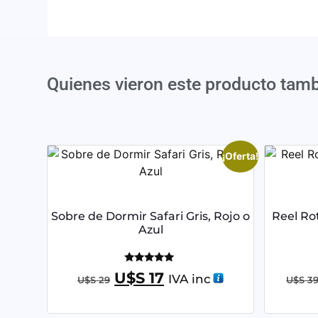
Quienes vieron este producto tam
¡Oferta!
Sobre de Dormir Safari Gris, Rojo o
Reel Ro
Azul
Valorado
U$S
17
IVA inc
U$S
29
U$S
39
con
5.00
de 5