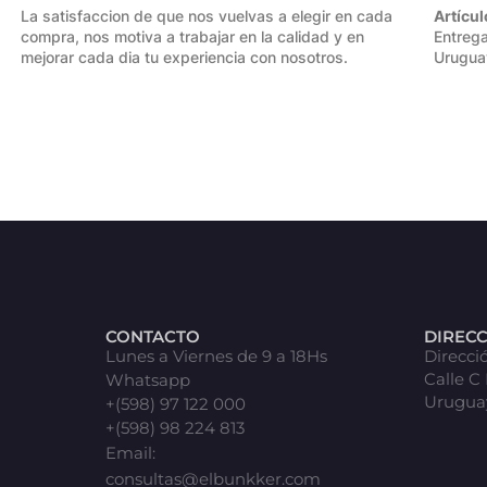
La satisfaccion de que nos vuelvas a elegir en cada
Artícul
compra, nos motiva a trabajar en la calidad y en
Entrega
mejorar cada dia tu experiencia con nosotros.
Urugua
CONTACTO
DIREC
Lunes a Viernes de 9 a 18Hs
Direcci
Calle C
Whatsapp
Urugua
+(598) 97 122 000
+(598) 98 224 813
Email:
consultas@elbunkker.com