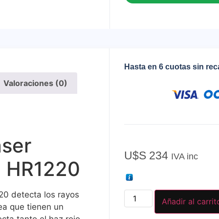
Hasta en 6 cuotas sin re
Valoraciones (0)
áser
U$S
234
IVA inc
n HR1220
20 detecta los rayos
Añadir al carrit
nea que tienen un