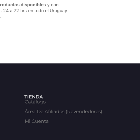
roductos disponibles
y con
. 24 a 72 hrs en todo el Uruguay
.
TIENDA
Catálogo
Área De Afiliados (Revendedores)
Mi Cuenta