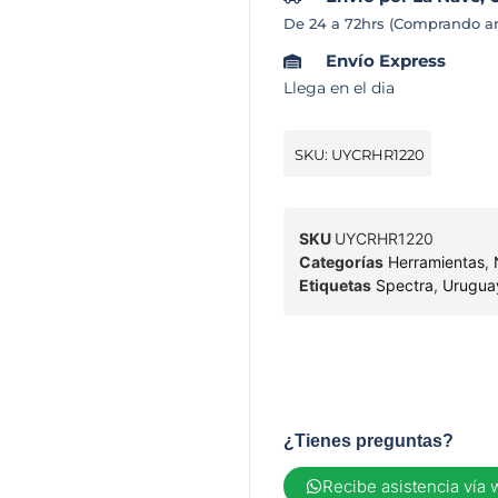
De 24 a 72hrs (Comprando an
Envío Express
Llega en el dia
SKU: UYCRHR1220
SKU
UYCRHR1220
Categorías
Herramientas
,
Etiquetas
Spectra
,
Urugua
¿Tienes preguntas?
Recibe asistencia vía