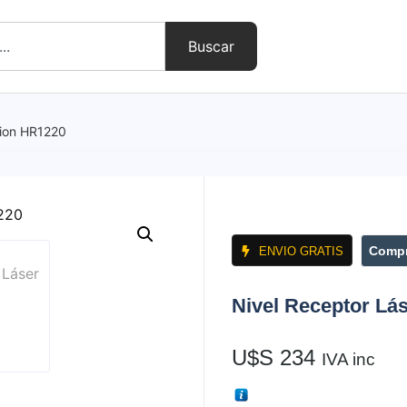
Buscar
sion HR1220
Compr
ENVIO GRATIS
Nivel Receptor Lá
U$S
234
IVA inc