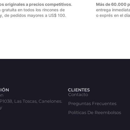
os originales a precios competitivos
.
Más de 60.000 p
 gratuita en todos los rincones de
entrega inmediata
y, de pedidos mayores a US$ 100.
o exprés en el día
CIÓN
CLIENTES
Contacto
ón
 P1038, Las Toscas, Canelones.
Preguntas Frecuentes
y
Políticas De Reembolsos