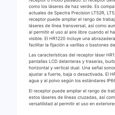
receptor o modo pulsado. El receptor dete
como los láseres de haz verde. Es compa
actuales de Spectra Precision LT52R, LT5
receptor puede ampliar el rango de trabaj
láseres de línea transversal, así como aum
al permitir el uso al aire libre cuando el 
visible. El HR1220 incluye una abrazadera
facilitar la fijación a varillas o bastones d
Las características del receptor láser HR
pantallas LCD delanteras y traseras, burb
horizontal y vertical dual. Una señal son
ajustar a fuerte, baja o desactivada. El H
agua y al polvo según los estándares IP6
El receptor puede ampliar el rango de trab
estos láseres de líneas cruzadas, así co
versatilidad al permitir el uso en exteriore