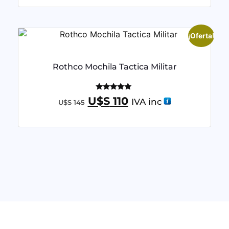
¡Oferta!
Rothco Mochila Tactica Militar
Valorado
U$S
110
IVA inc
U$S
145
con
5.00
de 5