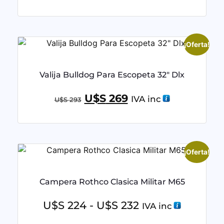
¡Oferta!
Valija Bulldog Para Escopeta 32″ Dlx
U$S
269
IVA inc
U$S
293
¡Oferta!
Campera Rothco Clasica Militar M65
U$S
224
-
U$S
232
IVA inc