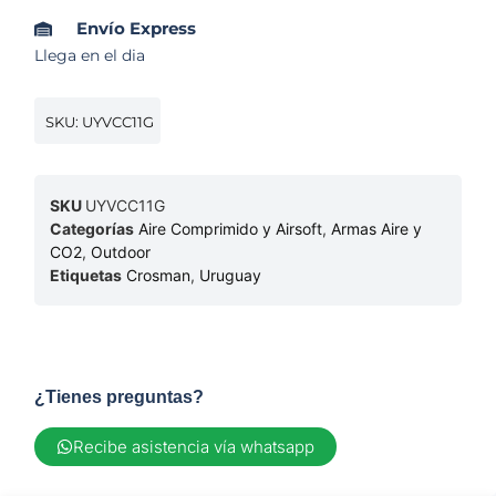
Envío Express
Llega en el dia
SKU: UYVCC11G
SKU
UYVCC11G
Categorías
Aire Comprimido y Airsoft
,
Armas Aire y
CO2
,
Outdoor
Etiquetas
Crosman
,
Uruguay
¿Tienes preguntas?
Recibe asistencia vía whatsapp