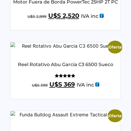
Motor Fuera de Borda PowerTec 25HP 2T PC
U$S
2,520
IVA inc
U$S
2,999
¡Oferta!
Reel Rotativo Abu Garcia C3 6500 Sueco
Valorado
U$S
369
IVA inc
U$S
399
con
5.00
de 5
¡Oferta!