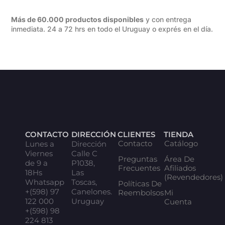
Más de 60.000 productos disponibles
y con entrega
inmediata. 24 a 72 hrs en todo el Uruguay o exprés en el día.
CONTACTO
DIRECCIÓN
CLIENTES
TIENDA
Contacto
Catálogo
Lunes a
Dirección
Viernes
Calle C
Preguntas
Área De
de 9 a
P1038,
Frecuentes
Afiliados
18Hs
Las
(Revendedores)
Whatsapp
Toscas,
Políticas De
+(598) 97
Canelones.
Reembolsos
Mi
122 000
Uruguay
Cuenta
+(598) 98
224 813