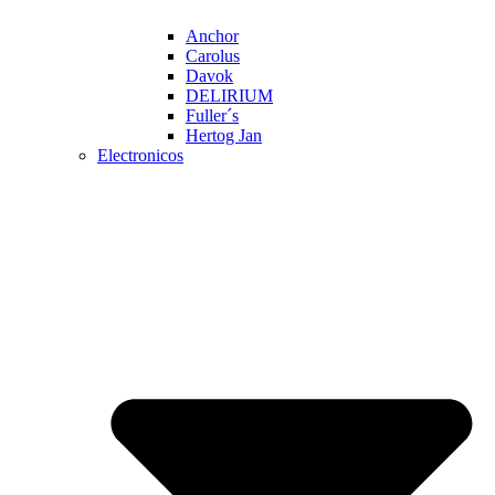
Anchor
Carolus
Davok
DELIRIUM
Fuller´s
Hertog Jan
Electronicos