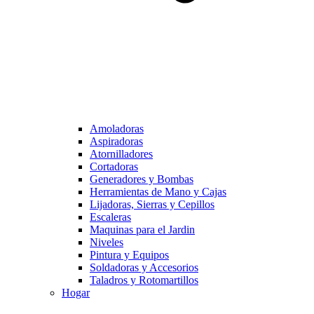
Amoladoras
Aspiradoras
Atornilladores
Cortadoras
Generadores y Bombas
Herramientas de Mano y Cajas
Lijadoras, Sierras y Cepillos
Escaleras
Maquinas para el Jardin
Niveles
Pintura y Equipos
Soldadoras y Accesorios
Taladros y Rotomartillos
Hogar