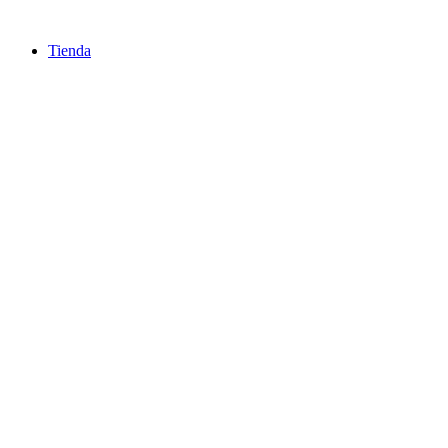
Ir
al
Tienda
contenido