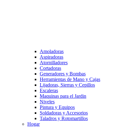
Amoladoras
Aspiradoras
Atornilladores
Cortadoras
Generadores y Bombas
Herramientas de Mano y Cajas
Lijadoras, Sierras y Cepillos
Escaleras
Maquinas para el Jardin
Niveles
Pintura y Equipos
Soldadoras y Accesorios
Taladros y Rotomartillos
Hogar