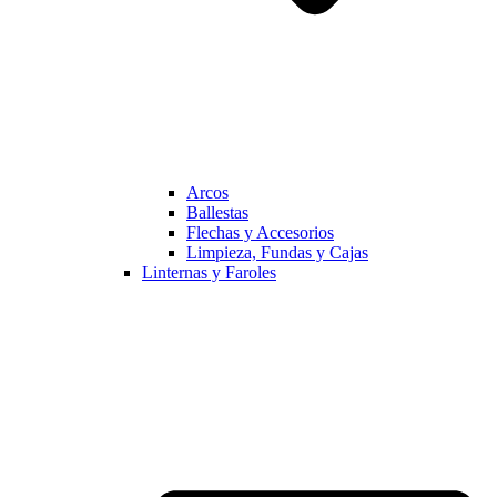
Arcos
Ballestas
Flechas y Accesorios
Limpieza, Fundas y Cajas
Linternas y Faroles