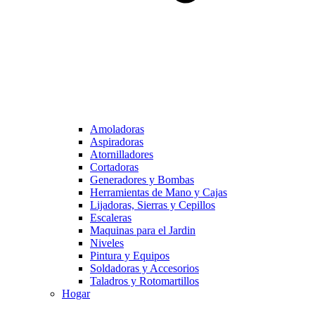
Amoladoras
Aspiradoras
Atornilladores
Cortadoras
Generadores y Bombas
Herramientas de Mano y Cajas
Lijadoras, Sierras y Cepillos
Escaleras
Maquinas para el Jardin
Niveles
Pintura y Equipos
Soldadoras y Accesorios
Taladros y Rotomartillos
Hogar