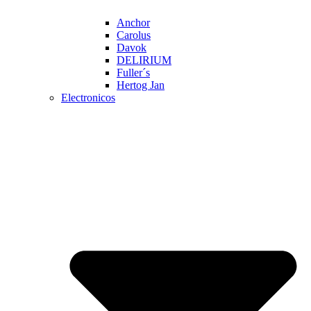
Anchor
Carolus
Davok
DELIRIUM
Fuller´s
Hertog Jan
Electronicos