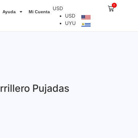
0
USD
Ayuda
Mi Cuenta
USD
UYU
rillero Pujadas