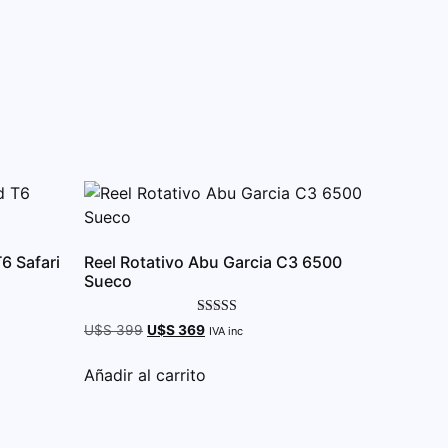
6 Safari
Reel Rotativo Abu Garcia C3 6500
Sueco
Valorado con
U$S
399
U$S
369
IVA inc
5.00
de 5
Añadir al carrito