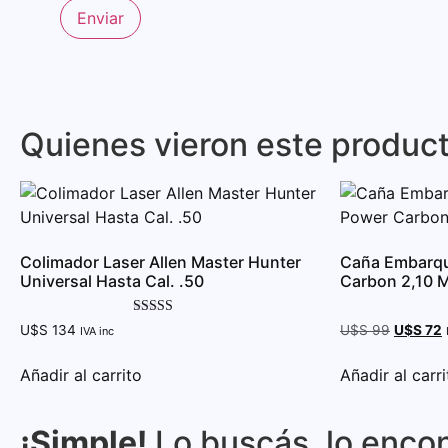
Quienes vieron este produc
Colimador Laser Allen Master Hunter
Caña Embarq
Universal Hasta Cal. .50
Carbon 2,10 M
Valorado con
U$S
134
U$S
99
U$S
72
IVA inc
5.00
de 5
Añadir al carrito
Añadir al carri
¡Simple!
Lo buscás, lo encon