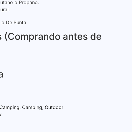
utano o Propano.
ural.
 o De Punta
s (Comprando antes de
a
 Camping
,
Camping
,
Outdoor
y