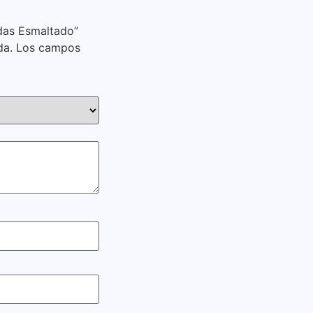
adas Esmaltado”
da.
Los campos