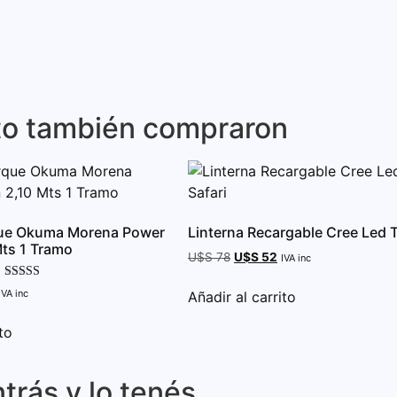
to también compraron
ue Okuma Morena Power
Linterna Recargable Cree Led T
ts 1 Tramo
U$S
78
U$S
52
IVA inc
Valorado con
IVA inc
Añadir al carrito
5.00
de 5
to
trás y lo tenés.