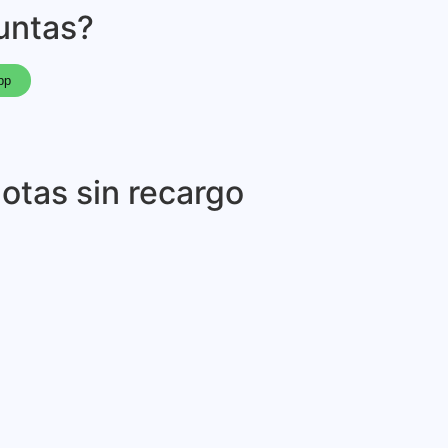
untas?
pp
otas sin recargo