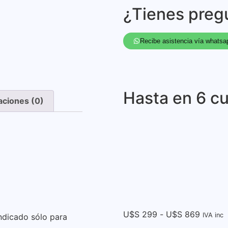
¿Tienes preg
Recibe asistencia vía whatsa
Hasta en 6 cu
aciones (0)
U$S
299
-
U$S
869
IVA inc
ndicado sólo para