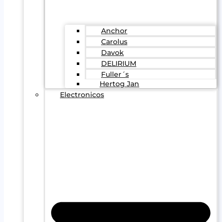
Anchor
Carolus
Davok
DELIRIUM
Fuller´s
Hertog Jan
Electronicos