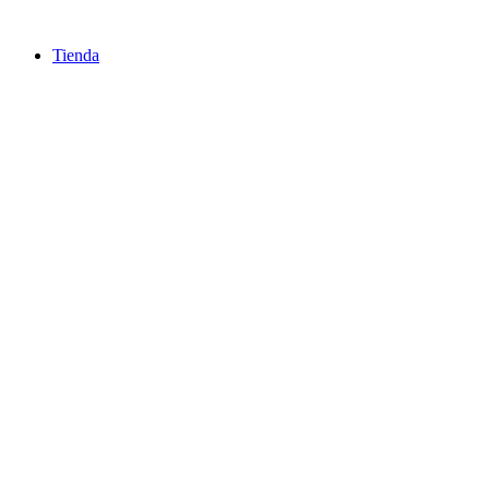
Ir
al
Tienda
contenido