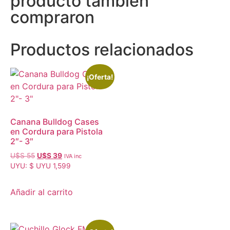
producto también
compraron
Productos relacionados
¡Oferta!
Canana Bulldog Cases
en Cordura para Pistola
2″- 3″
U$S
55
U$S
39
IVA inc
UYU
:
$ UYU 1,599
Añadir al carrito