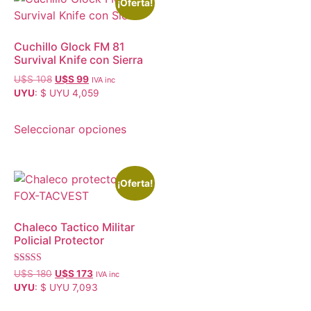
¡Oferta!
Cuchillo Glock FM 81
Survival Knife con Sierra
U$S
108
U$S
99
IVA inc
UYU
:
$ UYU 4,059
Seleccionar opciones
¡Oferta!
Chaleco Tactico Militar
Policial Protector
Valorado con
U$S
180
U$S
173
IVA inc
5.00
UYU
:
$ UYU 7,093
de 5