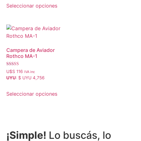
Seleccionar opciones
Campera de Aviador
Rothco MA-1
Valorado con
U$S
116
IVA inc
5.00
UYU
:
$ UYU 4,756
de 5
Seleccionar opciones
¡Simple!
Lo buscás, lo