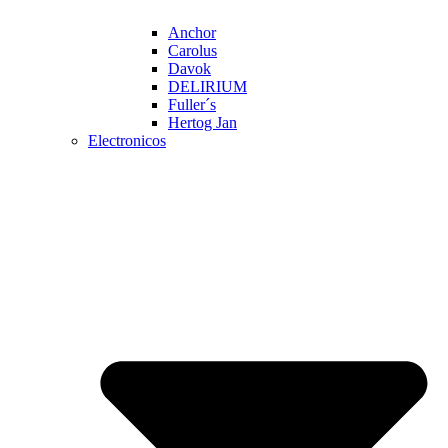
Anchor
Carolus
Davok
DELIRIUM
Fuller´s
Hertog Jan
Electronicos