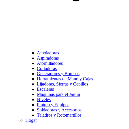
Amoladoras
Aspiradoras
Atornilladores
Cortadoras
Generadores y Bombas
Herramientas de Mano y Cajas
Lijadoras, Sierras y Cepillos
Escaleras
Maquinas para el Jardin
Niveles
Pintura y Equipos
Soldadoras y Accesorios
Taladros y Rotomartillos
Hogar