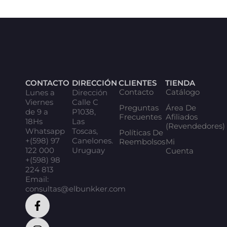
CONTACTO
DIRECCIÓN
CLIENTES
TIENDA
Contacto
Catálogo
Lunes a
Dirección
Viernes
Calle C
Preguntas
Área De
de 9 a
P1038,
Frecuentes
Afiliados
18Hs
Las
(Revendedores)
Whatsapp
Toscas,
Políticas De
+(598) 97
Canelones.
Reembolsos
Mi
122 000
Uruguay
Cuenta
+(598) 98
224 813
Email:
consultas@elbunkker.com