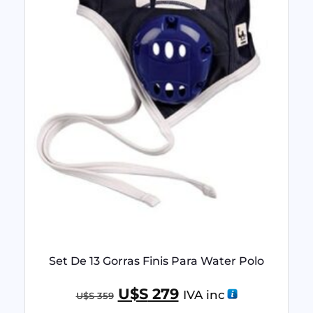
Set De 13 Gorras Finis Para Water Polo
U$S
279
IVA inc
U$S
359