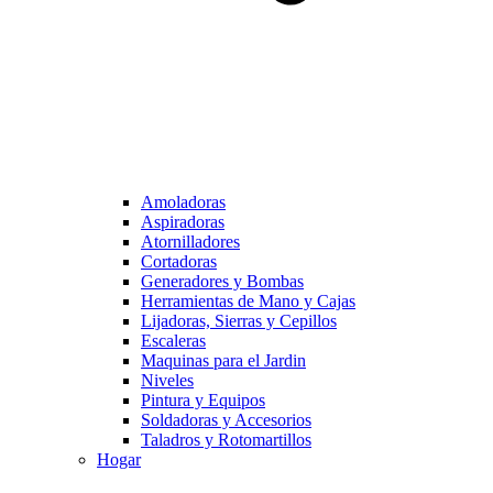
Amoladoras
Aspiradoras
Atornilladores
Cortadoras
Generadores y Bombas
Herramientas de Mano y Cajas
Lijadoras, Sierras y Cepillos
Escaleras
Maquinas para el Jardin
Niveles
Pintura y Equipos
Soldadoras y Accesorios
Taladros y Rotomartillos
Hogar