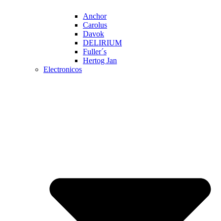
Anchor
Carolus
Davok
DELIRIUM
Fuller´s
Hertog Jan
Electronicos