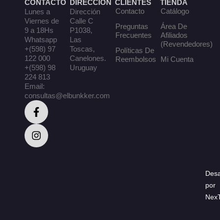
CONTACTO
DIRECCIÓN
CLIENTES
TIENDA
Contacto
Catálogo
Lunes a
Dirección
Viernes de
Calle C
Preguntas
Área De
9 a 18Hs
P1038,
Frecuentes
Afiliados
Whatsapp
Las
(Revendedores)
+(598) 97
Toscas,
Políticas De
122 000
Canelones.
Reembolsos
Mi Cuenta
+(598) 98
Uruguay
224 813
Email:
consultas@elbunkker.com
Desa
por
Nex