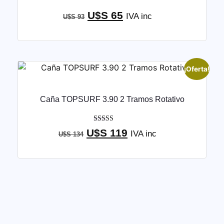
U$S
65
IVA inc
U$S
93
¡Oferta!
Caña TOPSURF 3.90 2 Tramos Rotativo
Valorado con
U$S
119
IVA inc
U$S
134
5.00
de 5