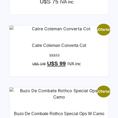
U$S
75
IVA inc
con
4.50
de 5
¡Oferta!
Catre Coleman Converta Cot
Valorado con
U$S
99
IVA inc
U$S
149
5.00
de 5
¡Oferta!
Buzo De Combate Rothco Special Ops W Camo