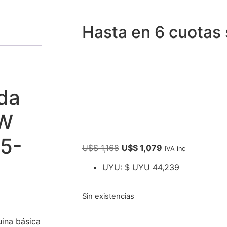
Hasta en 6 cuotas 
nda
0W
5-
U$S
1,168
U$S
1,079
IVA inc
UYU
:
$ UYU 44,239
Sin existencias
uina básica