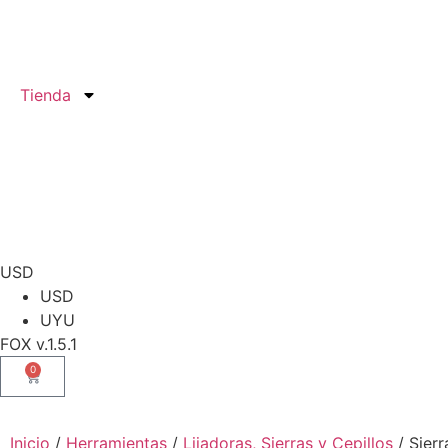
Tienda
USD
USD
UYU
FOX v.1.5.1
0
Inicio
/
Herramientas
/
Lijadoras, Sierras y Cepillos
/ Sier