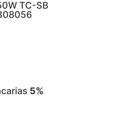
750W TC-SB
308056
ncarias
5%