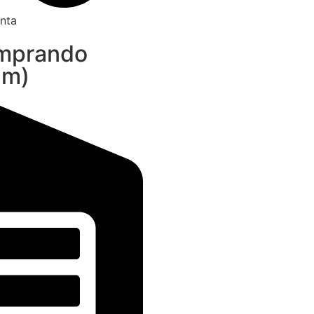
nta
omprando
am)