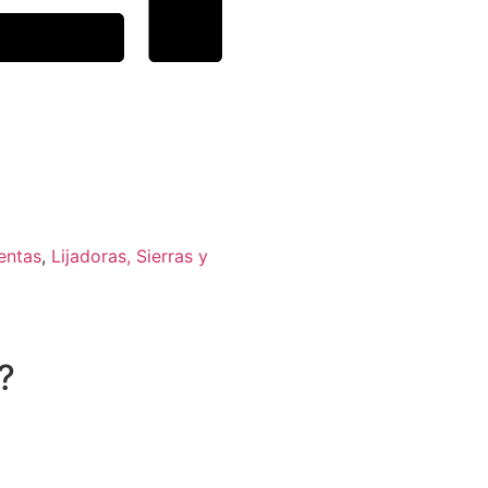
entas
,
Lijadoras, Sierras y
?