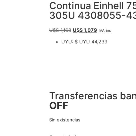
Continua Einhell 
305U 4308055-4
U$S
1,168
U$S
1,079
IVA inc
UYU
:
$ UYU 44,239
Transferencias ba
OFF
Sin existencias