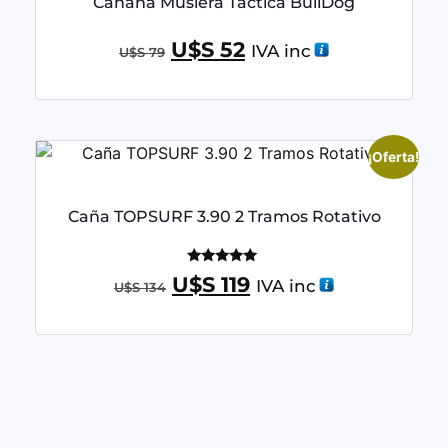
Canana Muslera Tactica BullDog
U$S
52
IVA inc
U$S
79
¡Oferta!
Caña TOPSURF 3.90 2 Tramos Rotativo
Valorado
U$S
119
IVA inc
U$S
134
con
5.00
de 5