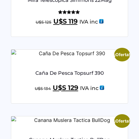
Mira Telescopica Simmons 22Mag
Valorado
U$S
119
IVA inc
U$S
125
con
5.00
de 5
¡Oferta!
Caña De Pesca Topsurf 390
U$S
129
IVA inc
U$S
134
¡Oferta!