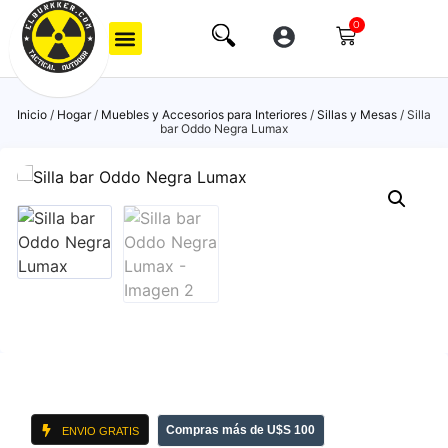
0
Inicio
/
Hogar
/
Muebles y Accesorios para Interiores
/
Sillas y Mesas
/ Silla
bar Oddo Negra Lumax
Compras más de U$S 100
ENVIO GRATIS