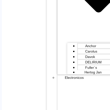
Anchor
Carolus
Davok
DELIRIUM
Fuller´s
Hertog Jan
Electronicos