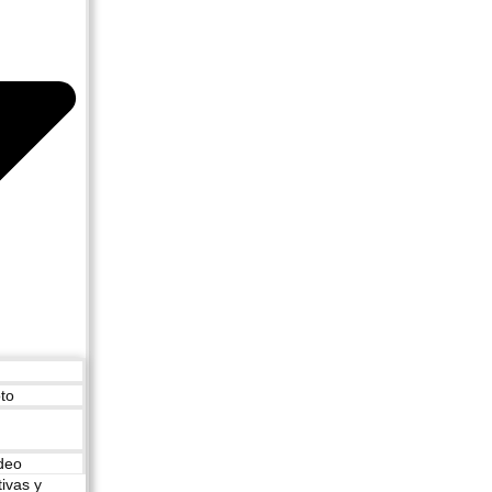
to
deo
ivas y