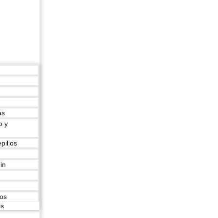
as
o y
pillos
in
ios
os