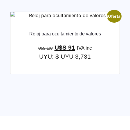
¡Oferta!
Reloj para ocultamiento de valores
U$S
91
IVA inc
U$S
107
UYU
:
$ UYU 3,731