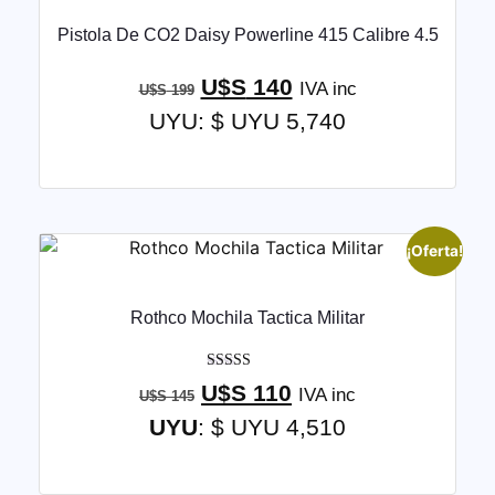
Pistola De CO2 Daisy Powerline 415 Calibre 4.5
U$S
140
IVA inc
U$S
199
UYU
:
$ UYU 5,740
¡Oferta!
Rothco Mochila Tactica Militar
Valorado con
U$S
110
IVA inc
U$S
145
5.00
de 5
UYU
:
$ UYU 4,510