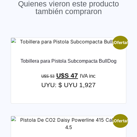
Quienes vieron este producto
también compraron
¡Oferta!
Tobillera para Pistola Subcompacta BullDog
U$S
47
IVA inc
U$S
53
UYU
:
$ UYU 1,927
¡Oferta!