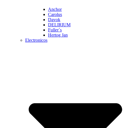
Anchor
Carolus
Davok
DELIRIUM
Fuller´s
Hertog Jan
Electronicos