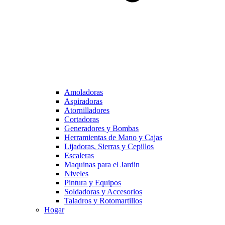
Amoladoras
Aspiradoras
Atornilladores
Cortadoras
Generadores y Bombas
Herramientas de Mano y Cajas
Lijadoras, Sierras y Cepillos
Escaleras
Maquinas para el Jardin
Niveles
Pintura y Equipos
Soldadoras y Accesorios
Taladros y Rotomartillos
Hogar