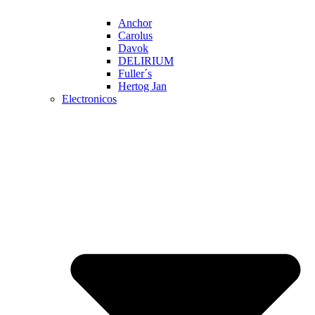
Anchor
Carolus
Davok
DELIRIUM
Fuller´s
Hertog Jan
Electronicos