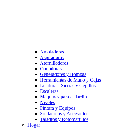
Amoladoras
Aspiradoras
Atornilladores
Cortadoras
Generadores y Bombas
Herramientas de Mano y Cajas
Lijadoras, Sierras y Cepillos
Escaleras
Maquinas para el Jardin
Niveles
Pintura y Equipos
Soldadoras y Accesorios
Taladros y Rotomartillos
Hogar