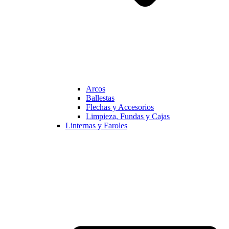
Arcos
Ballestas
Flechas y Accesorios
Limpieza, Fundas y Cajas
Linternas y Faroles