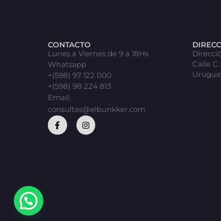
CONTACTO
DIREC
Lunes a Viernes de 9 a 18Hs
Direcci
Calle C
Whatsapp
Urugua
+(598) 97 122 000
+(598) 98 224 813
Email:
consultas@elbunkker.com