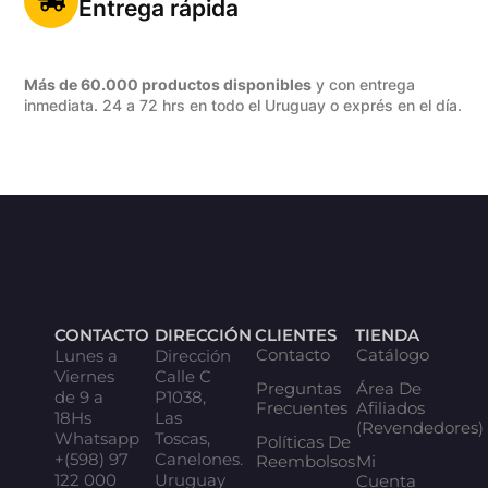
Entrega rápida
Más de 60.000 productos disponibles
y con entrega
inmediata. 24 a 72 hrs en todo el Uruguay o exprés en el día.
CONTACTO
DIRECCIÓN
CLIENTES
TIENDA
Contacto
Catálogo
Lunes a
Dirección
Viernes
Calle C
Preguntas
Área De
de 9 a
P1038,
Frecuentes
Afiliados
18Hs
Las
(Revendedores)
Whatsapp
Toscas,
Políticas De
+(598) 97
Canelones.
Reembolsos
Mi
122 000
Uruguay
Cuenta