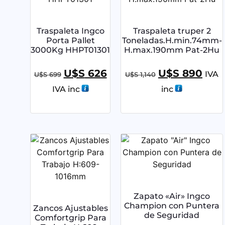
Traspaleta Ingco
Traspaleta truper 2
Porta Pallet
Toneladas.H.min.74mm-
3000Kg HHPT01301
H.max.190mm Pat-2Hu
U$S
626
U$S
890
IVA
U$S
699
U$S
1,140
IVA inc
inc
Zapato «Air» Ingco
Champion con Puntera
Zancos Ajustables
de Seguridad
Comfortgrip Para