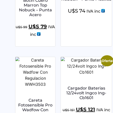
Botin Cuero
Marron Top
Nobuck – Punta
U$S
74
IVA inc
Acero
U$S
79
IVA
U$S
99
inc
¡Oferta
Cargador Baterias
12/24volt Ingco Ing-
Cb1601
Careta
Fotosensible Pro
U$S
121
Wadfow Con
IVA inc
U$S
151