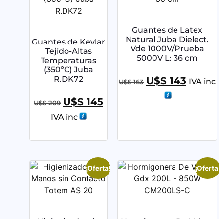
Guantes de Latex
Natural Juba Dielect.
Guantes de Kevlar
Vde 1000V/Prueba
Tejido-Altas
5000V L: 36 cm
Temperaturas
(350ºC) Juba
R.DK72
U$S
143
IVA inc
U$S
163
U$S
145
U$S
209
IVA inc
¡Oferta!
¡Oferta