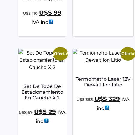
U$S
99
U$S
110
IVA inc
¡Oferta!
¡Oferta
Termometro Laser 12V
Dewalt Ion Litio
Set De Tope De
Estacionamiento
En Caucho X 2
U$S
329
IVA
U$S
353
inc
U$S
29
IVA
U$S
57
inc