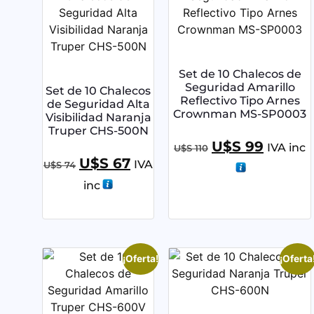
Set de 10 Chalecos de
Seguridad Amarillo
Set de 10 Chalecos
Reflectivo Tipo Arnes
de Seguridad Alta
Crownman MS-SP0003
Visibilidad Naranja
Truper CHS-500N
U$S
99
IVA inc
U$S
110
U$S
67
IVA
U$S
74
inc
¡Oferta!
¡Oferta