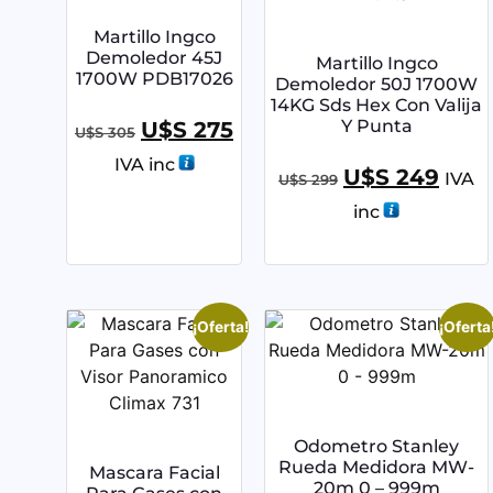
Martillo Ingco
Demoledor 45J
Martillo Ingco
1700W PDB17026
Demoledor 50J 1700W
14KG Sds Hex Con Valija
Y Punta
U$S
275
U$S
305
IVA inc
U$S
249
IVA
U$S
299
inc
¡Oferta!
¡Oferta
Odometro Stanley
Rueda Medidora MW-
Mascara Facial
20m 0 – 999m