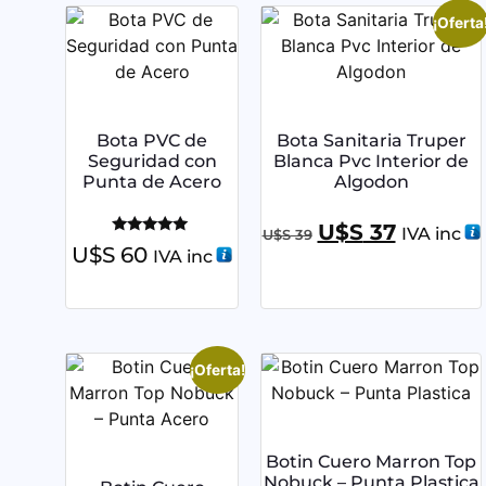
¡Oferta
Bota PVC de
Bota Sanitaria Truper
Seguridad con
Blanca Pvc Interior de
Punta de Acero
Algodon
U$S
37
IVA inc
U$S
39
Valorado
U$S
60
IVA inc
con
5.00
de 5
¡Oferta!
Botin Cuero Marron Top
Nobuck – Punta Plastica