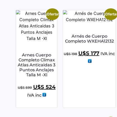
¡Oferta!
¡Oferta
Arnés de Cuerpo
Completo WXEHA12132
U$S
177
IVA inc
U$S
198
Arnes Cuerpo
Completo Climax
Atlas Anticaidas 3
Puntos Anclajes
Talla M -Xl
U$S
524
U$S
599
IVA inc