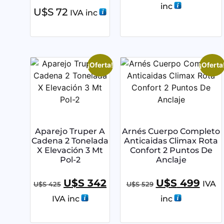
inc
U$S
72
IVA inc
¡Oferta!
¡Oferta
Aparejo Truper A
Arnés Cuerpo Completo
Cadena 2 Tonelada
Anticaidas Climax Rota
X Elevación 3 Mt
Confort 2 Puntos De
Pol-2
Anclaje
U$S
342
U$S
499
IVA
U$S
425
U$S
529
IVA inc
inc