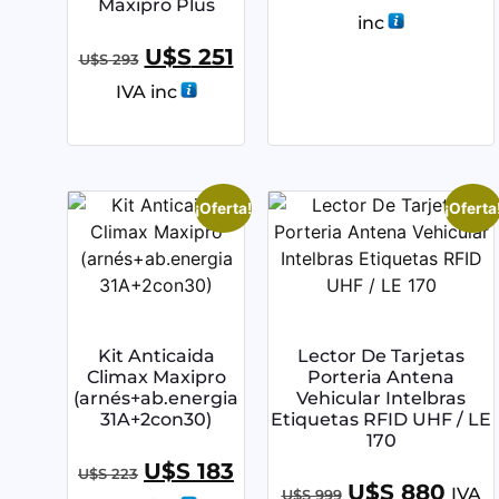
Maxipro Plus
inc
U$S
251
U$S
293
IVA inc
¡Oferta!
¡Oferta
Kit Anticaida
Lector De Tarjetas
Climax Maxipro
Porteria Antena
(arnés+ab.energia
Vehicular Intelbras
31A+2con30)
Etiquetas RFID UHF / LE
170
U$S
183
U$S
223
U$S
880
IVA
U$S
999