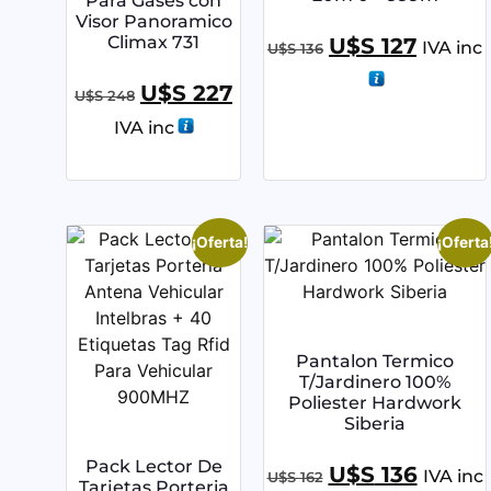
Para Gases con
Visor Panoramico
Climax 731
U$S
127
IVA inc
U$S
136
U$S
227
U$S
248
IVA inc
¡Oferta!
¡Oferta
Pantalon Termico
T/Jardinero 100%
Poliester Hardwork
Siberia
Pack Lector De
U$S
136
IVA inc
U$S
162
Tarjetas Porteria