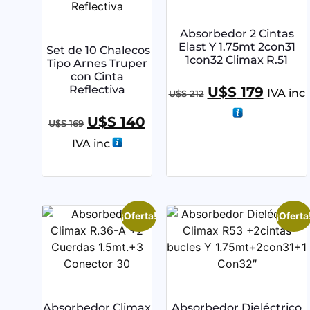
Absorbedor 2 Cintas
Elast Y 1.75mt 2con31
Set de 10 Chalecos
1con32 Climax R.51
Tipo Arnes Truper
con Cinta
Reflectiva
U$S
179
IVA inc
U$S
212
U$S
140
U$S
169
IVA inc
¡Oferta!
¡Oferta
Absorbedor Climax
Absorbedor Dieléctrico