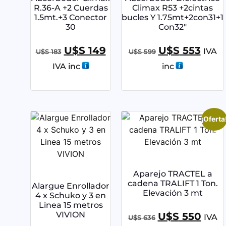
R.36-A +2 Cuerdas
Climax R53 +2cintas
1.5mt.+3 Conector
bucles Y 1.75mt+2con31+1
30
Con32″
U$S
149
U$S
553
IVA
U$S
183
U$S
599
IVA inc
inc
¡Oferta
Aparejo TRACTEL a
cadena TRALIFT 1 Ton.
Alargue Enrollador
Elevación 3 mt
4 x Schuko y 3 en
Linea 15 metros
VIVION
U$S
550
IVA
U$S
636