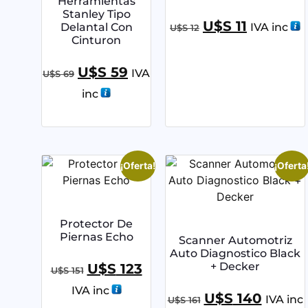
Herramientas
Stanley Tipo
U$S
11
Delantal Con
IVA inc
U$S
12
Cinturon
U$S
59
IVA
U$S
69
inc
¡Oferta!
¡Oferta
Protector De
Piernas Echo
Scanner Automotriz
Auto Diagnostico Black
+ Decker
U$S
123
U$S
151
IVA inc
U$S
140
IVA inc
U$S
161