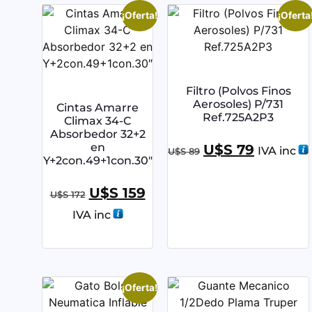
¡Oferta!
¡Oferta
Filtro (Polvos Finos
Aerosoles) P/731
Cintas Amarre
Ref.725A2P3
Climax 34-C
Absorbedor 32+2
en
U$S
79
IVA inc
U$S
89
Y+2con.49+1con.30″
U$S
159
U$S
172
IVA inc
¡Oferta!