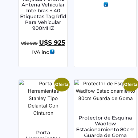
Antena Vehicular
Intelbras + 40
Etiquetas Tag Rfid
Para Vehicular
900MHZ
U$S
925
U$S
999
IVA inc
¡Oferta!
¡Oferta
Protector de Esquina
Wadfow
Estacionamiento 80cm
Porta
Guarda de Goma