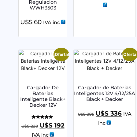
Regulacion
WWH3503
U$S
60
IVA inc
¡Oferta!
¡Oferta
Cargador De
Cargador de Baterias
Baterias
Inteligentes 12V 4/12/25A
Inteligente Black+
Black + Decker
Decker 12V
U$S
336
IVA
U$S
395
inc
Valorado
U$S
192
U$S
220
con
5.00
IVA inc
de 5