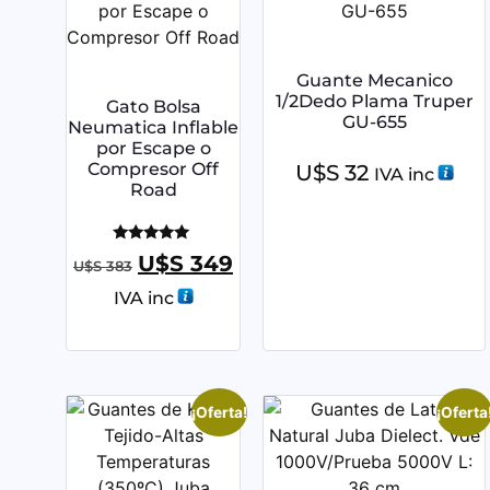
Guante Mecanico
1/2Dedo Plama Truper
Gato Bolsa
GU-655
Neumatica Inflable
por Escape o
Compresor Off
U$S
32
IVA inc
Road
Valorado
U$S
349
U$S
383
con
5.00
IVA inc
de 5
¡Oferta!
¡Oferta