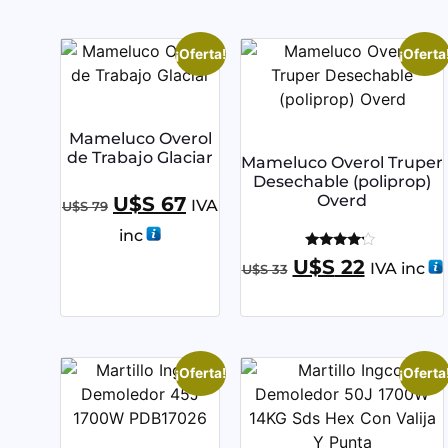
¡Oferta!
¡Oferta
Mameluco Overol
de Trabajo Glaciar
Mameluco Overol Truper
Desechable (poliprop)
Overd
U$S
67
IVA
U$S
79
inc
Valorado
U$S
22
IVA inc
U$S
33
con
4.00
de 5
¡Oferta!
¡Oferta