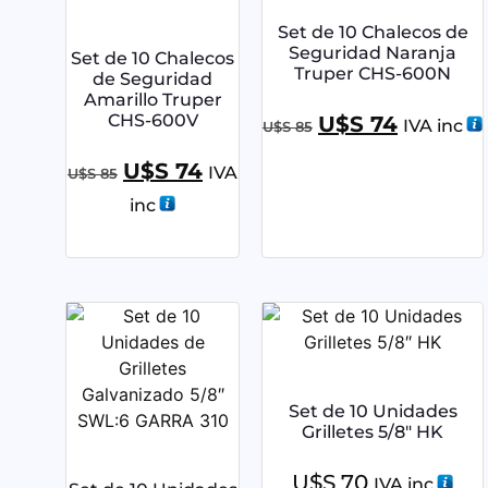
Set de 10 Chalecos de
Seguridad Naranja
Set de 10 Chalecos
Truper CHS-600N
de Seguridad
Amarillo Truper
CHS-600V
U$S
74
IVA inc
U$S
85
U$S
74
IVA
U$S
85
inc
Set de 10 Unidades
Grilletes 5/8″ HK
U$S
70
IVA inc