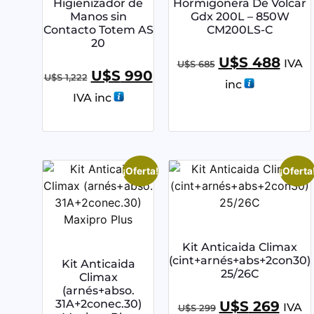
Higienizador de
Hormigonera De Volcar
Manos sin
Gdx 200L – 850W
Contacto Totem AS
CM200LS-C
20
U$S
488
IVA
U$S
685
U$S
990
U$S
1,222
inc
IVA inc
¡Oferta!
¡Oferta
Kit Anticaida Climax
(cint+arnés+abs+2con30)
Kit Anticaida
25/26C
Climax
(arnés+abso.
31A+2conec.30)
U$S
269
IVA
U$S
299