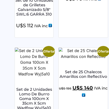
Set de 10 Unidades
de Grilletes
Galvanizado 5/8″
SWL:6 GARRA 310
U$S
112
IVA inc
¡Oferta!
¡Oferta
Set de 25 Chalecos
Amarillos con Reflectivo
U$S
140
IVA inc
U$S
156
Set de 2 Unidades
Lomo De Burro
Goma 100cm X
35cm X 5cm
Wadfow Wyj5a10