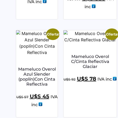
IVA inc
inc
¡Oferta!
¡Oferta
Mameluco Overol
C/Cinta Reflectiva
Glaciar
Mameluco Overol
Azul Slender
U$S
78
(poplín)Con Cinta
IVA inc
U$S
92
Reflectiva
U$S
45
IVA
U$S
57
inc