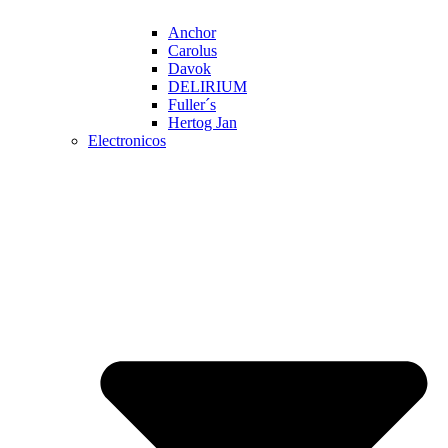
Anchor
Carolus
Davok
DELIRIUM
Fuller´s
Hertog Jan
Electronicos