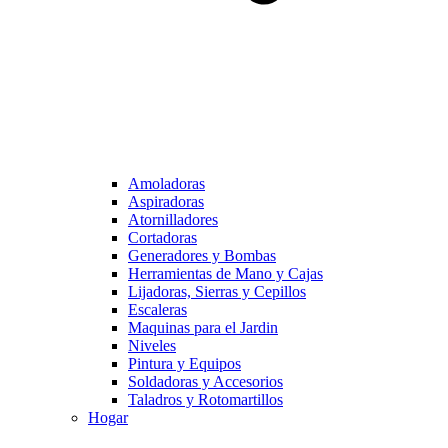
Amoladoras
Aspiradoras
Atornilladores
Cortadoras
Generadores y Bombas
Herramientas de Mano y Cajas
Lijadoras, Sierras y Cepillos
Escaleras
Maquinas para el Jardin
Niveles
Pintura y Equipos
Soldadoras y Accesorios
Taladros y Rotomartillos
Hogar