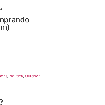
ta
omprando
am)
ndas
,
Nautica
,
Outdoor
?