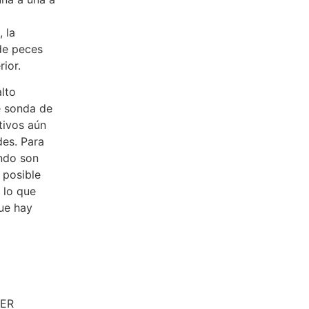
 la
de peces
ior.
lto
e sonda de
tivos aún
des. Para
ondo son
 posible
 lo que
ue hay
KER