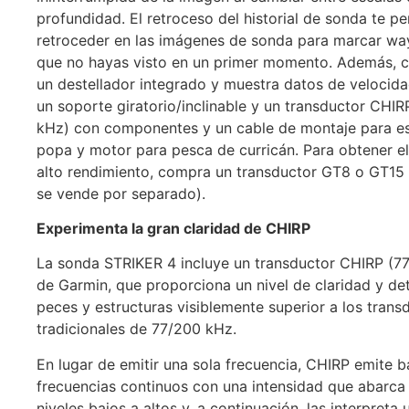
profundidad. El retroceso del historial de sonda te pe
retroceder en las imágenes de sonda para marcar wa
que no hayas visto en un primer momento. Además, 
un destellador integrado y muestra datos de velocida
un soporte giratorio/inclinable y un transductor CHI
kHz) con componentes y un cable de montaje para e
popa y motor para pesca de curricán. Para obtener e
alto rendimiento, compra un transductor GT8 o GT15
se vende por separado).
Experimenta la gran claridad de CHIRP
La sonda STRIKER 4 incluye un transductor CHIRP (7
de Garmin, que proporciona un nivel de claridad y det
peces y estructuras visiblemente superior a los trans
tradicionales de 77/200 kHz.
En lugar de emitir una sola frecuencia, CHIRP emite b
frecuencias continuos con una intensidad que abarca
niveles bajos a altos y, a continuación, las interpreta 