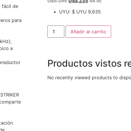
U$S
295
U$S
235
IVA inc
 fácil de
UYU
:
$ UYU 9,635
deros para
Añadir al carrito
kHz);
pico a
Productos vistos 
ransductor
No recently viewed products to displ
a STRIKER
y comparte
zación
 de