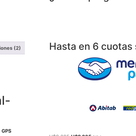
Recibe asistencia vía whatsapp
Hasta en 6 cuotas 
iones (2)
l-
n GPS