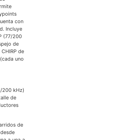
rmite
ypoints
cuenta con
d. Incluye
RP (77/200
spejo de
l CHIRP de
 (cada uno
7/200 kHz)
alle de
ductores
arridos de
 desde
una a una a