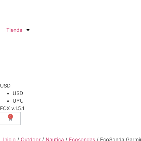
Tienda
USD
USD
UYU
FOX v.1.5.1
0
Inicio
/
Outdoor
/
Nautica
/
Ecosondas
/ EcoSonda Garmin