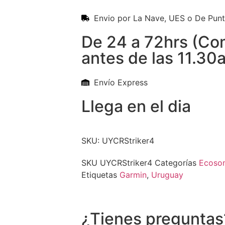
Envio por La Nave, UES o De Pun
De 24 a 72hrs (C
antes de las 11.30
Envío Express
Llega en el dia
SKU: UYCRStriker4
SKU
UYCRStriker4
Categorías
Ecoso
Etiquetas
Garmin
,
Uruguay
¿Tienes preguntas