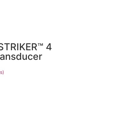
STRIKER™ 4
ransducer
s)