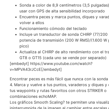
Sonda a color de 8,9 centímetros (3,5 pulgadas)
usar con GPS de alta sensibilidad incorporado
Encuentra peces y marca puntos, diques y vara
volver a ellos
Funcionamiento cómodo del teclado
Incluye un transductor de sonda CHIRP (77/200 
potencia de transmisión (200 W RMS)/(1.600 W 
pico)
Actualiza al CHIRP de alto rendimiento con el t
GT8 o GT15 (cada uno se vende por separado)
[embedyt] https://www.youtube.com/watch?
v=MPVA43rJCcE[/embedyt]
Encontrar peces es más fácil que nunca con la sond
4. Marca y vuelve a tus puntos, varaderos y diques 
tus waypoints y rutas favoritos con otros STRIKER o
combinaciones echoMAP.
Los gráficos Smooth Scaling? te permiten una visuali
ininterrumpida de la imagen al cambiar entre escalas