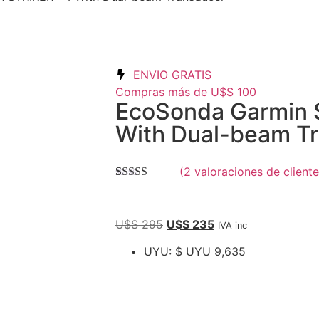
ENVIO GRATIS
Compras más de U$S 100
EcoSonda Garmin 
With Dual-beam T
(
2
valoraciones de cliente
Valorado con
2
5.00
de 5 en
base a
valoraciones
U$S
295
U$S
235
IVA inc
de clientes
UYU
:
$ UYU 9,635