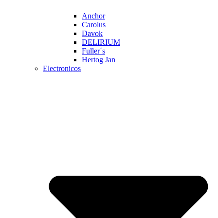
Anchor
Carolus
Davok
DELIRIUM
Fuller´s
Hertog Jan
Electronicos