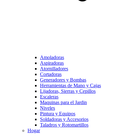
Amoladoras
Aspiradoras
Atornilladores
Cortadoras
Generadores y Bombas
Herramientas de Mano y Cajas
Lijadoras, Sierras y Cepillos
Escaleras
Maquinas para el Jardin
Niveles
Pintura y Equipos
Soldadoras y Accesorios
Taladros y Rotomartillos
Hogar