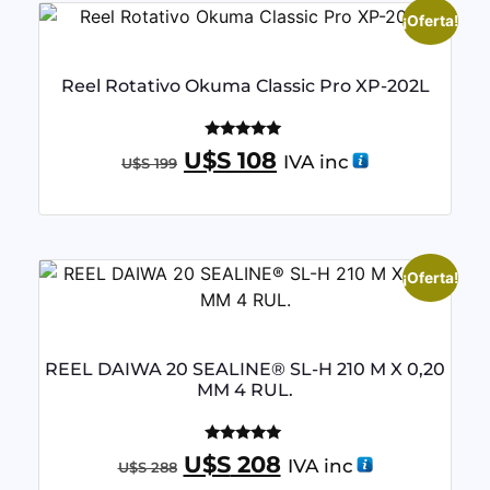
¡Oferta!
Reel Rotativo Okuma Classic Pro XP-202L
Valorado
U$S
108
IVA inc
U$S
199
con
5.00
de 5
¡Oferta!
REEL DAIWA 20 SEALINE® SL-H 210 M X 0,20
MM 4 RUL.
Valorado
U$S
208
IVA inc
U$S
288
con
4.95