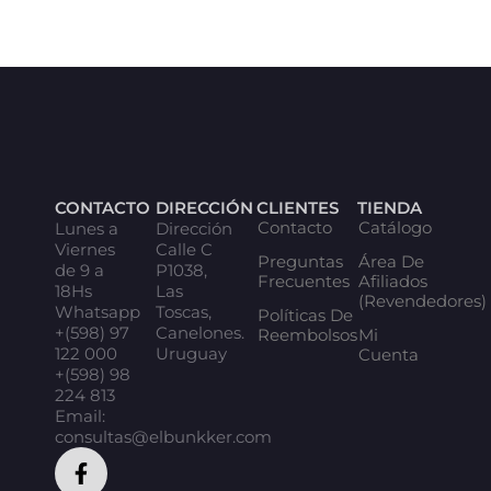
CONTACTO
DIRECCIÓN
CLIENTES
TIENDA
Contacto
Catálogo
Lunes a
Dirección
Viernes
Calle C
Preguntas
Área De
de 9 a
P1038,
Frecuentes
Afiliados
18Hs
Las
(Revendedores)
Whatsapp
Toscas,
Políticas De
+(598) 97
Canelones.
Reembolsos
Mi
122 000
Uruguay
Cuenta
+(598) 98
224 813
Email:
consultas@elbunkker.com