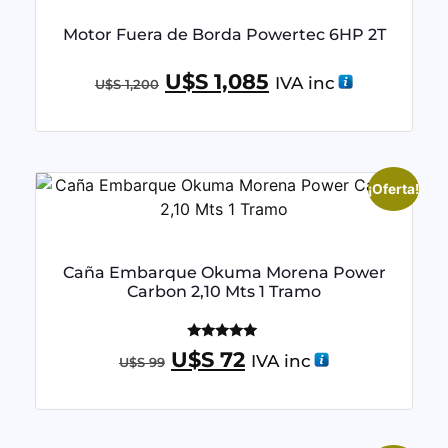
Motor Fuera de Borda Powertec 6HP 2T
U$S
1,085
IVA inc
U$S
1,200
¡Oferta!
Caña Embarque Okuma Morena Power
Carbon 2,10 Mts 1 Tramo
Valorado
U$S
72
IVA inc
U$S
99
con
5.00
de 5