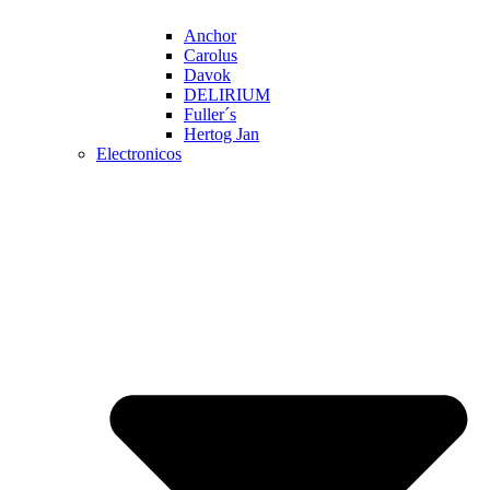
Anchor
Carolus
Davok
DELIRIUM
Fuller´s
Hertog Jan
Electronicos