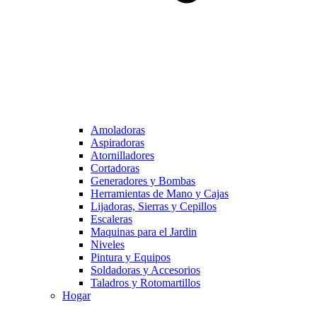
Amoladoras
Aspiradoras
Atornilladores
Cortadoras
Generadores y Bombas
Herramientas de Mano y Cajas
Lijadoras, Sierras y Cepillos
Escaleras
Maquinas para el Jardin
Niveles
Pintura y Equipos
Soldadoras y Accesorios
Taladros y Rotomartillos
Hogar