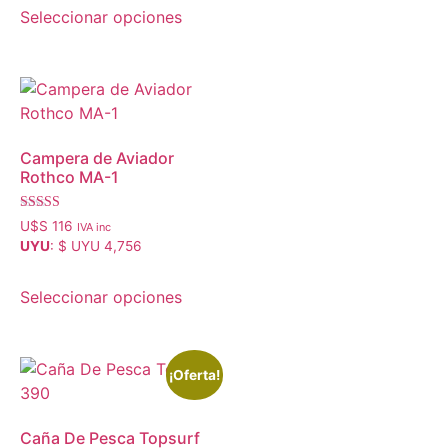
Seleccionar opciones
Campera de Aviador
Rothco MA-1
Valorado con
U$S
116
IVA inc
5.00
UYU
:
$ UYU 4,756
de 5
Seleccionar opciones
¡Oferta!
Caña De Pesca Topsurf