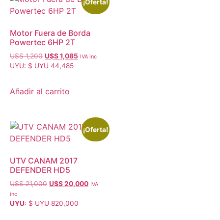
¡Oferta!
Motor Fuera de Borda
Powertec 6HP 2T
U$S
1,200
U$S
1,085
IVA inc
UYU
:
$ UYU 44,485
Añadir al carrito
¡Oferta!
UTV CANAM 2017
DEFENDER HD5
U$S
21,000
U$S
20,000
IVA
inc
UYU
:
$ UYU 820,000