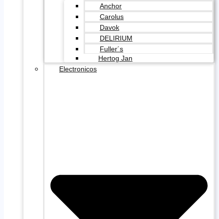
Anchor
Carolus
Davok
DELIRIUM
Fuller´s
Hertog Jan
Electronicos