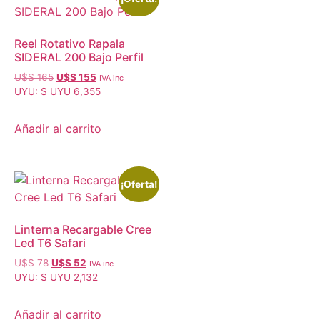
Reel Rotativo Rapala
SIDERAL 200 Bajo Perfil
U$S
165
U$S
155
IVA inc
UYU
:
$ UYU 6,355
Añadir al carrito
¡Oferta!
Linterna Recargable Cree
Led T6 Safari
U$S
78
U$S
52
IVA inc
UYU
:
$ UYU 2,132
Añadir al carrito