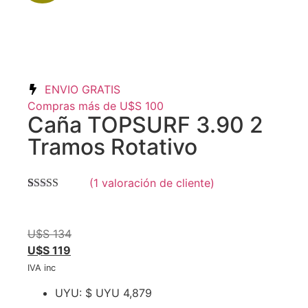
ENVIO GRATIS
Compras más de U$S 100
Caña TOPSURF 3.90 2
Tramos Rotativo
(
1
valoración de cliente)
Valorado con
1
5.00
de 5 en
base a
valoración de
U$S
134
un cliente
U$S
119
IVA inc
UYU
:
$ UYU 4,879