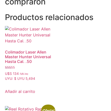
compraron
Productos relacionados
Colimador Laser Allen
Master Hunter Universal
Hasta Cal. .50
Valorado con
U$S
134
IVA inc
5.00
UYU
:
$ UYU 5,494
de 5
Añadir al carrito
¡Oferta!