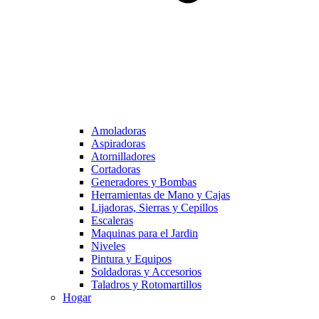
Amoladoras
Aspiradoras
Atornilladores
Cortadoras
Generadores y Bombas
Herramientas de Mano y Cajas
Lijadoras, Sierras y Cepillos
Escaleras
Maquinas para el Jardin
Niveles
Pintura y Equipos
Soldadoras y Accesorios
Taladros y Rotomartillos
Hogar