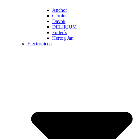
Anchor
Carolus
Davok
DELIRIUM
Fuller´s
Hertog Jan
Electronicos