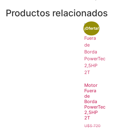
Productos relacionados
¡Oferta!
Motor
Fuera
de
Borda
PowerTec
2,5HP
2T
U$S
720