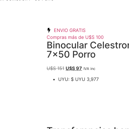
ENVIO GRATIS
Compras más de U$S 100
Binocular Celestr
7×50 Porro
U$S
151
U$S
97
IVA inc
UYU
:
$ UYU 3,977