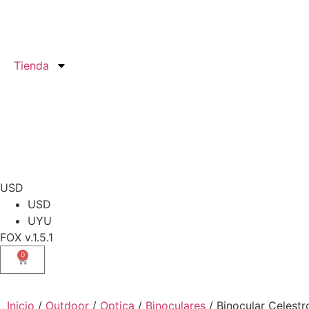
Tienda
USD
USD
UYU
FOX v.1.5.1
0
Inicio
/
Outdoor
/
Optica
/
Binoculares
/ Binocular Celest