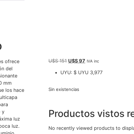
o
U$S
151
U$S
97
es ofrece
IVA inc
ón del
UYU
:
$ UYU 3,977
sionante
50 mm
Sin existencias
ue los hace
ulticapa
para
Productos vistos 
 y
áxima luz
poca luz.
No recently viewed products to displ
luminio