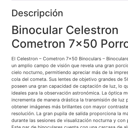
Descripción
Binocular Celestron
Cometron 7×50 Porr
El Celestron – Cometron 7×50 Binoculars – Binocular
un amplio campo de visión que revela una gran porci
cielo nocturno, permitiendo apreciar más de la impre
cola del cometa. Sus lentes de objetivo grandes de 
poseen una gran capacidad de captación de luz, lo q
ideales para la observación astronómica. La óptica m
incrementa de manera drástica la transmisión de luz 
obtener imágenes más brillantes con mayor contraste
resolución. La gran pupila de salida proporciona la m
durante las sesiones de visualización nocturna y con 
Este par de binoculares cuenta con una carcasa de a