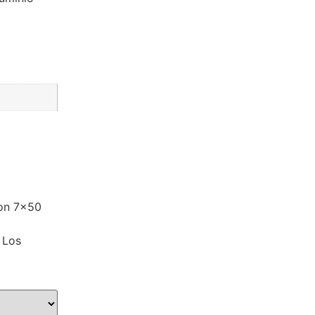
ron 7×50
Los