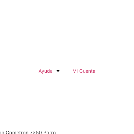
Ayuda
Mi Cuenta
ron Cometron 7×50 Porro