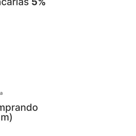
ncarias
5%
ta
omprando
am)