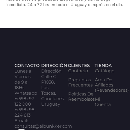
inmediata. 24 a 72 hrs en todo el Uruguay o exprés en el día.
CONTACTO
DIRECCIÓN
CLIENTES
TIENDA
Contacto
Catálogo
Lunes a
Dirección
Viernes
Calle C
Preguntas
Área De
de 9 a
P1038,
Frecuentes
Afiliados
18Hs
Las
(Revendedores)
Whatsapp
Toscas,
Políticas De
+(598) 97
Canelones.
Reembolsos
Mi
122 000
Uruguay
Cuenta
+(598) 98
224 813
Email:
consultas@elbunkker.com