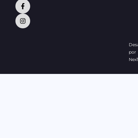
Desa
por
Nex