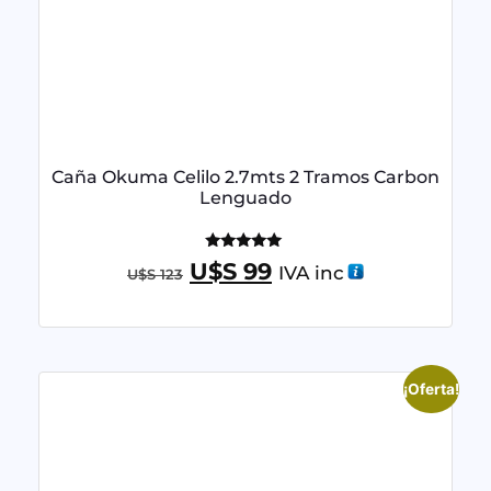
Caña Okuma Celilo 2.7mts 2 Tramos Carbon
Lenguado
Valorado
U$S
99
IVA inc
U$S
123
con
5.00
de 5
¡Oferta!