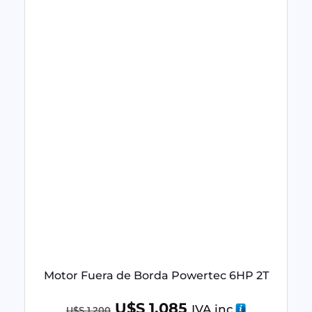
Motor Fuera de Borda Powertec 6HP 2T
U$S
1,085
IVA inc
U$S
1,200