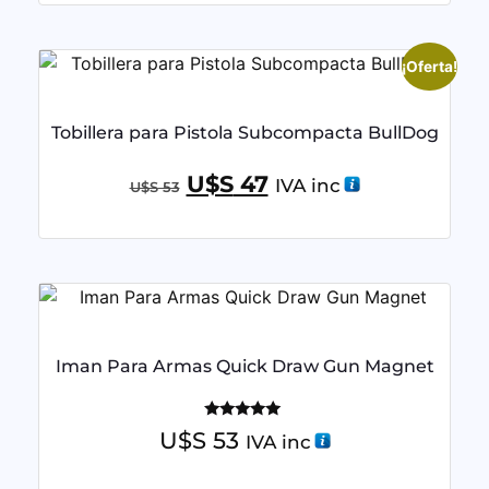
¡Oferta!
Tobillera para Pistola Subcompacta BullDog
U$S
47
IVA inc
U$S
53
Iman Para Armas Quick Draw Gun Magnet
Valorado
U$S
53
IVA inc
con
5.00
de 5