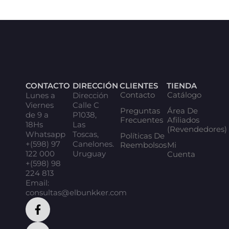
CONTACTO
DIRECCIÓN
CLIENTES
TIENDA
Contacto
Catálogo
Lunes a
Dirección
Viernes
Calle C
Preguntas
Área De
de 9 a
P1038,
Frecuentes
Afiliados
18Hs
Las
(Revendedores)
Whatsapp
Toscas,
Políticas De
+(598) 97
Canelones.
Reembolsos
Mi
122 000
Uruguay
Cuenta
+(598) 98
224 813
Email:
consultas@elbunkker.com