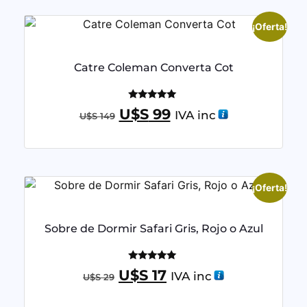
¡Oferta!
Catre Coleman Converta Cot
Valorado
U$S
99
IVA inc
U$S
149
con
5.00
de 5
¡Oferta!
Sobre de Dormir Safari Gris, Rojo o Azul
Valorado
U$S
17
IVA inc
U$S
29
con
5.00
de 5