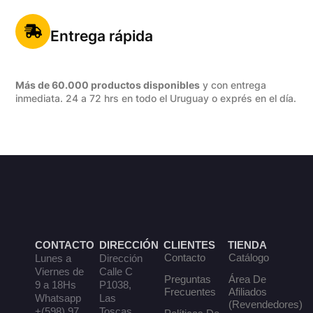
Entrega rápida
Más de 60.000 productos disponibles
y con entrega
inmediata. 24 a 72 hrs en todo el Uruguay o exprés en el día.
CONTACTO
DIRECCIÓN
CLIENTES
TIENDA
Contacto
Catálogo
Lunes a
Dirección
Viernes de
Calle C
Preguntas
Área De
9 a 18Hs
P1038,
Frecuentes
Afiliados
Whatsapp
Las
(Revendedores)
+(598) 97
Toscas,