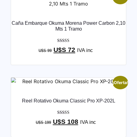
Caña Embarque Okuma Morena Power Carbon 2,10
Mts 1 Tramo
Valorado con
U$S
72
IVA inc
U$S
99
5.00
de 5
¡Oferta!
Reel Rotativo Okuma Classic Pro XP-202L
Valorado con
U$S
108
IVA inc
U$S
199
5.00
de 5