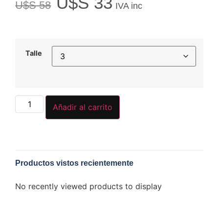
U$S
33
U$S
58
IVA inc
Talle
Añadir al carrito
Productos vistos recientemente
No recently viewed products to display