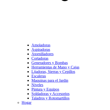
Amoladoras
Aspiradoras
Atornilladores
Cortadoras
Generadores y Bombas
Herramientas de Mano y Cajas
Lijadoras, Sierras y Cepillos
Escaleras
Maquinas para el Jardin
Niveles
Pintura y Equipos
Soldadoras y Accesorios
Taladros y Rotomartillos
Hogar