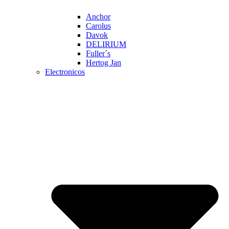
Anchor
Carolus
Davok
DELIRIUM
Fuller´s
Hertog Jan
Electronicos