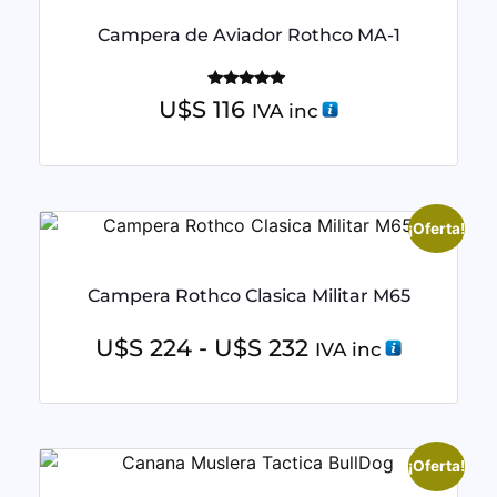
Campera de Aviador Rothco MA-1
Valorado
U$S
116
IVA inc
con
5.00
de 5
¡Oferta!
Campera Rothco Clasica Militar M65
U$S
224
-
U$S
232
IVA inc
¡Oferta!