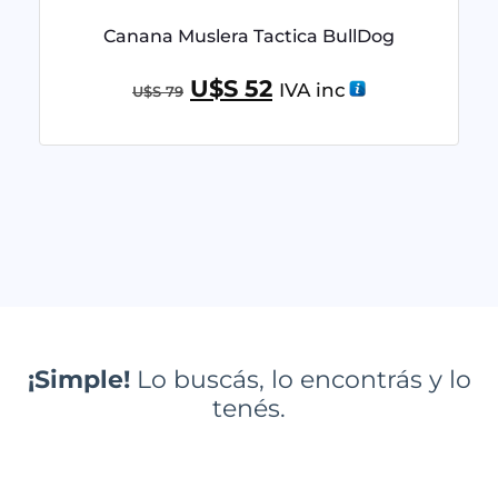
Canana Muslera Tactica BullDog
U$S
52
IVA inc
U$S
79
¡Simple!
Lo buscás, lo encontrás y lo
tenés.