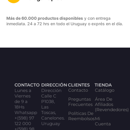
Más de 60.000 productos disponibles
y con entrega
inmediata. 24 a 72 hrs en todo el Uruguay o exprés en el día.
CONTACTO
DIRECCIÓN
CLIENTES
TIENDA
Contacto
Catálogo
Lunes a
Dirección
Viernes
Calle C
Preguntas
Área De
de 9 a
P1038,
Frecuentes
Afiliados
18Hs
Las
(Revendedores)
Whatsapp
Toscas,
Políticas De
+(598) 97
Canelones.
Reembolsos
Mi
122 000
Uruguay
Cuenta
+(598) 98